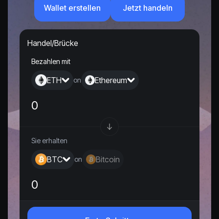
Wallet erstellen
Jetzt handeln
Handel/Brücke
Bezahlen mit
ETH
Ethereum
on
Sie erhalten
BTC
Bitcoin
on
0