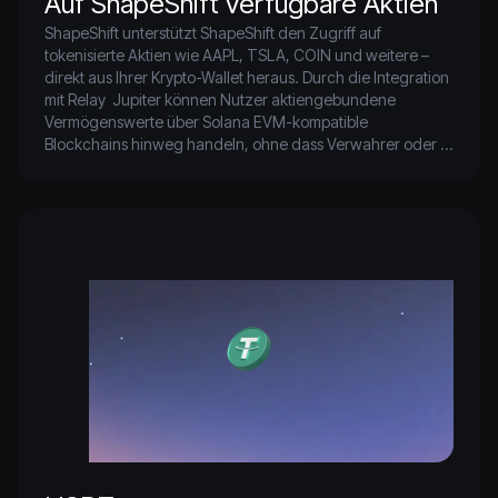
Auf ShapeShift verfügbare Aktien
ShapeShift unterstützt ShapeShift den Zugriff auf 
tokenisierte Aktien wie AAPL, TSLA, COIN und weitere – 
direkt aus Ihrer Krypto-Wallet heraus. Durch die Integration 
mit Relay  Jupiter können Nutzer aktiengebundene 
Vermögenswerte über Solana EVM-kompatible 
Blockchains hinweg handeln, ohne dass Verwahrer oder 
Zwischenhändler erforderlich sind.

ShapeShift TradFi in die DeFi – ohne 
Zugangsbeschränkungen, grenzenlos und in 
Eigenverwahrung.