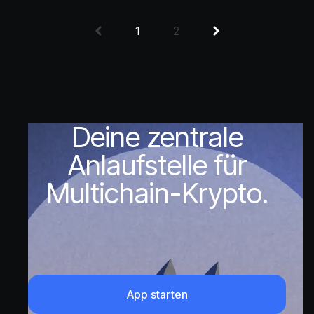
1
2
Deine zentrale
Anlaufstelle für
Multichain-Krypto.
App starten